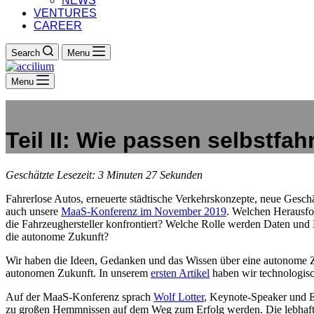
NEWS
VENTURES
CAREER
Search
Menu
Menu
Teil II: Wie passen selbstfa
Geschätzte Lesezeit: 3 Minuten 27 Sekunden
Fahrerlose Autos, erneuerte städtische Verkehrskonzepte, neue Gesc
auch unsere
MaaS-Konferenz im November 2019
. Welchen Herausfo
die Fahrzeughersteller konfrontiert? Welche Rolle werden Daten un
die autonome Zukunft?
Wir haben die Ideen, Gedanken und das Wissen über eine autonome Zu
autonomen Zukunft. In unserem
ersten Artikel
haben wir technologisch
Auf der MaaS-Konferenz sprach
Wolf Lotter
, Keynote-Speaker und E
zu großen Hemmnissen auf dem Weg zum Erfolg werden. Die lebhafte 