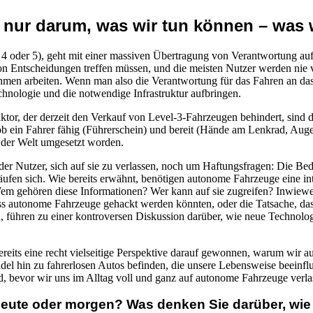
nur darum, was wir tun können – was 
4 oder 5), geht mit einer massiven Übertragung von Verantwortung auf 
n Entscheidungen treffen müssen, und die meisten Nutzer werden nie v
hmen arbeiten. Wenn man also die Verantwortung für das Fahren an das 
echnologie und die notwendige Infrastruktur aufbringen.
tor, der derzeit den Verkauf von Level-3-Fahrzeugen behindert, sind d
 ein Fahrer fähig (Führerschein) und bereit (Hände am Lenkrad, Augen
f der Welt umgesetzt worden.
er Nutzer, sich auf sie zu verlassen, noch um Haftungsfragen: Die Bed
äufen sich. Wie bereits erwähnt, benötigen autonome Fahrzeuge eine int
m gehören diese Informationen? Wer kann auf sie zugreifen? Inwiewei
ss autonome Fahrzeuge gehackt werden könnten, oder die Tatsache, das
 führen zu einer kontroversen Diskussion darüber, wie neue Technolog
ereits eine recht vielseitige Perspektive darauf gewonnen, warum wir
ndel hin zu fahrerlosen Autos befinden, die unsere Lebensweise beeinf
d, bevor wir uns im Alltag voll und ganz auf autonome Fahrzeuge verla
heute oder morgen? Was denken Sie darüber, wie