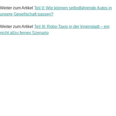
Weiter zum Artikel
Teil II: Wie können selbstfahrende Autos in
unsere Gesellschaft passen?
Weiter zum Artikel
Teil III: Robo-Taxis in der Innenstadt – ein
nicht allzu fernes Szenario
For the latest stories about the mobility ecosystem of the
future, follow us on LinkedIn.