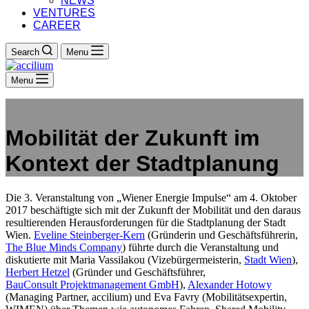
NEWS
VENTURES
CAREER
Search
Menu
Menu
Mobilität der Zukunft im
Kontext der Stadtplanung
Die 3. Veranstaltung von „Wiener Energie Impulse“ am 4. Oktober
2017 beschäftigte sich mit der Zukunft der Mobilität und den daraus
resultierenden Herausforderungen für die Stadtplanung der Stadt
Wien.
Eveline Steinberger-Kern
(Gründerin und Geschäftsführerin,
The Blue Minds Company
) führte durch die Veranstaltung und
diskutierte mit Maria Vassilakou (Vizebürgermeisterin,
Stadt Wien
),
Herbert Hetzel
(Gründer und Geschäftsführer,
BauConsult Projektmanagement GmbH
),
Alexander Hotowy
(Managing Partner, accilium) und Eva Favry (Mobilitätsexpertin,