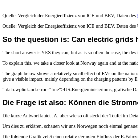
Quelle: Vergleich der Energieeffizienz von ICE und BEV, Daten des
Quelle: Vergleich der Energieeffizienz von ICE und BEV, Daten des 
So the question is: Can electric grid
The short answer is YES they can, but as is so often the case, the devil 
To explain this, we take a closer look at Norway again and at the nati
The graph below shows a relatively small effect of EVs on the national
give a visible impact, mainly depending on the charging patterns by
“ data-wplink-url-error=“true“>US-Energieministeriums; grafische D
Die Frage ist also: Können die Strom
Die kurze Antwort lautet JA, aber wie so oft steckt der Teufel im Deta
Um dies zu erklären, schauen wir uns Norwegen noch einmal genauer 
Die folgende Grafik zeigt einen relativ geringen Einfluss der E-Fahr