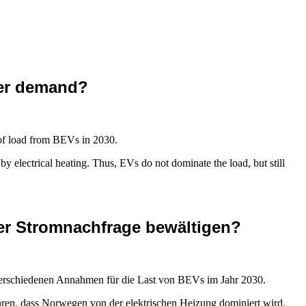
wer demand?
s of load from BEVs in 2030.
y electrical heating. Thus, EVs do not dominate the load, but still
der Stromnachfrage bewältigen?
 verschiedenen Annahmen für die Last von BEVs im Jahr 2030.
führen, dass Norwegen von der elektrischen Heizung dominiert wird.