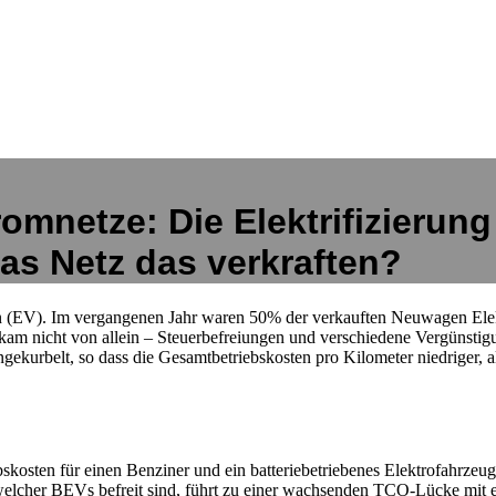
omnetze: Die Elektrifizierun
as Netz das verkraften?
en (EV). Im vergangenen Jahr waren 50% der verkauften Neuwagen Elekt
kam nicht von allein – Steuerbefreiungen und verschiedene Vergünsti
ekurbelt, so dass die Gesamtbetriebskosten pro Kilometer niedriger, a
bskosten für einen Benziner und ein batteriebetriebenes Elektrofahrze
welcher BEVs befreit sind, führt zu einer wachsenden TCO-Lücke mit 