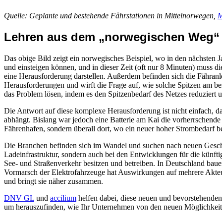
Quelle: Geplante und bestehende Fährstationen in Mittelnorwegen,
M
Lehren aus dem „norwegischen Weg“ – 
Das obige Bild zeigt ein norwegisches Beispiel, wo in den nächsten 
und einsteigen können, und in dieser Zeit (oft nur 8 Minuten) muss 
eine Herausforderung darstellen. Außerdem befinden sich die Fähranl
Herausforderungen und wirft die Frage auf, wie solche Spitzen am be
das Problem lösen, indem es den Spitzenbedarf des Netzes reduziert u
Die Antwort auf diese komplexe Herausforderung ist nicht einfach, d
abhängt. Bislang war jedoch eine Batterie am Kai die vorherrschende 
Fährenhafen, sondern überall dort, wo ein neuer hoher Strombedarf b
Die Branchen befinden sich im Wandel und suchen nach neuen Geschäf
Ladeinfrastruktur, sondern auch bei den Entwicklungen für die kün
See- und Straßenverkehr besitzen und betreiben. In Deutschland bau
Vormarsch der Elektrofahrzeuge hat Auswirkungen auf mehrere Akteur
und bringt sie näher zusammen.
DNV GL
und
accilium
helfen dabei, diese neuen und bevorstehenden 
um herauszufinden, wie Ihr Unternehmen von den neuen Möglichkeite