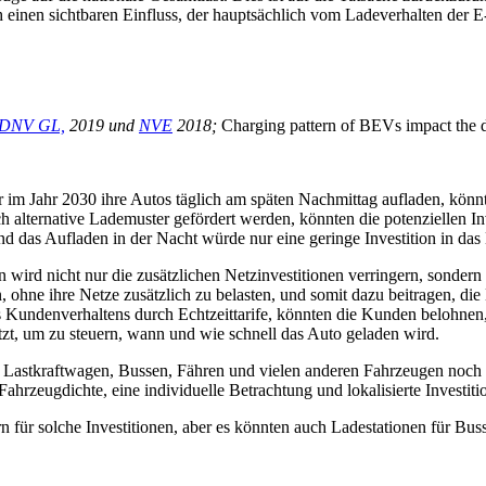
einen sichtbaren Einfluss, der hauptsächlich vom Ladeverhalten der E
DNV GL,
2019 und
NVE
2018;
Charging pattern of BEVs impact the d
r im Jahr 2030 ihre Autos täglich am späten Nachmittag aufladen, könn
 alternative Lademuster gefördert werden, könnten die potenziellen In
das Aufladen in der Nacht würde nur eine geringe Investition in das 
wird nicht nur die zusätzlichen Netzinvestitionen verringern, sonde
 ohne ihre Netze zusätzlich zu belasten, und somit dazu beitragen, di
ndenverhaltens durch Echtzeittarife, könnten die Kunden belohnen, d
t, um zu steuern, wann und wie schnell das Auto geladen wird.
en, Lastkraftwagen, Bussen, Fähren und vielen anderen Fahrzeugen noch
ahrzeugdichte, eine individuelle Betrachtung und lokalisierte Investitio
ür solche Investitionen, aber es könnten auch Ladestationen für Bus