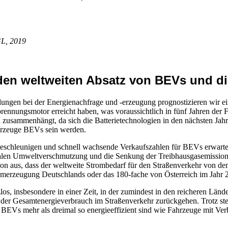
GL, 2019
den weltweiten Absatz von BEVs und di
ngen bei der Energienachfrage und -erzeugung prognostizieren wir eine
brennungsmotor erreicht haben, was voraussichtlich in fünf Jahren der
 zusammenhängt, da sich die Batterietechnologien in den nächsten Jah
ahrzeuge BEVs sein werden.
beschleunigen und schnell wachsende Verkaufszahlen für BEVs erwarten, 
lokalen Umweltverschmutzung und die Senkung der Treibhausgasemissi
on aus, dass der weltweite Strombedarf für den Straßenverkehr von d
romerzeugung Deutschlands oder das 180-fache von Österreich im Jahr
os, insbesondere in einer Zeit, in der zumindest in den reicheren Lä
 der Gesamtenergieverbrauch im Straßenverkehr zurückgehen. Trotz ste
BEVs mehr als dreimal so energieeffizient sind wie Fahrzeuge mit Verbr