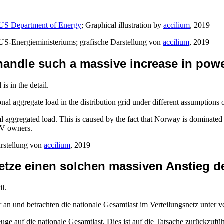
US Department of Energy
; Graphical illustration by
accilium
, 2019
US-Energieministeriums; grafische Darstellung von
accilium
, 2019
s handle such a massive increase in po
is in the detail.
onal aggregate load in the distribution grid under different assumption
 aggregated load. This is caused by the fact that Norway is dominated b
 EV owners.
arstellung von
accilium
, 2019
netze einen solchen massiven Anstieg 
il.
an und betrachten die nationale Gesamtlast im Verteilungsnetz unter
zeuge auf die nationale Gesamtlast. Dies ist auf die Tatsache zurückzu