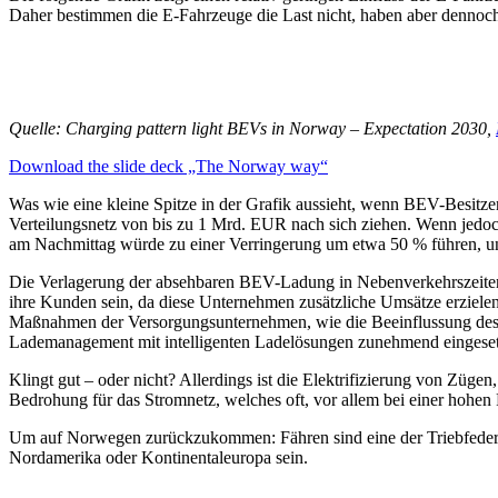
Daher bestimmen die E-Fahrzeuge die Last nicht, haben aber dennoch 
Quelle: Charging pattern light BEVs in Norway – Expectation 2030,
Download the slide deck „The Norway way“
Was wie eine kleine Spitze in der Grafik aussieht, wenn BEV-Besitze
Verteilungsnetz von bis zu 1 Mrd. EUR nach sich ziehen. Wenn jedoch
am Nachmittag würde zu einer Verringerung um etwa 50 % führen, und 
Die Verlagerung der absehbaren BEV-Ladung in Nebenverkehrszeiten 
ihre Kunden sein, da diese Unternehmen zusätzliche Umsätze erzielen,
Maßnahmen der Versorgungsunternehmen, wie die Beeinflussung des Ku
Lademanagement mit intelligenten Ladelösungen zunehmend eingesetz
Klingt gut – oder nicht? Allerdings ist die Elektrifizierung von Züg
Bedrohung für das Stromnetz, welches oft, vor allem bei einer hohen F
Um auf Norwegen zurückzukommen: Fähren sind eine der Triebfedern f
Nordamerika oder Kontinentaleuropa sein.