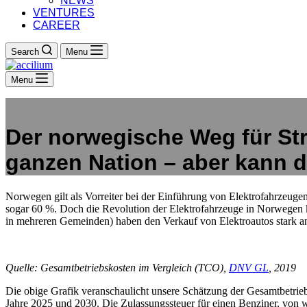
NEWS
VENTURES
CAREER
Search
Menu
Menu
Der norwegische Weg für Str
ganzen Nation – aber kann d
Norwegen gilt als Vorreiter bei der Einführung von Elektrofahrzeug
sogar 60 %. Doch die Revolution der Elektrofahrzeuge in Norwegen 
in mehreren Gemeinden) haben den Verkauf von Elektroautos stark ang
Quelle: Gesamtbetriebskosten im Vergleich (TCO),
DNV GL
, 2019
Die obige Grafik veranschaulicht unsere Schätzung der Gesamtbetrie
Jahre 2025 und 2030. Die Zulassungssteuer für einen Benziner, von 