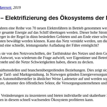
ørenett
, 2019
Elektrifizierung des Ökosystems der M
Jahren eine Reihe von 70 neuen Elektrofähren in Betrieb genommen werd
die gesamte Energie auf das Schiff übertragen werden. Dieser hohe Str
eger in der Regel in dünn besiedelten Gebieten und am Ende einer sch
sten bewältigt werden können. Kann das Netz verstärkt werden, um die
nd eine schnelle, leistungsstarke Aufladung der Fähre ermöglicht?
a sie von den Netzvorschriften, der Tarifstruktur des Netzes und dem 
Antwort, was wiederum die Frage aufwirft, wer Eigentümer und Betreiber
esteht und die Netze Schwierigkeiten haben, diesen zu decken.
tsmodellen und branchenübergreifenden Beziehungen. Dies zeigt sich n
ftige Tarif- und Marktgestaltung. In Norwegen gründen Energieversorg
en Automobilhersteller in ähnlicher Weise Ladenetze auf und werden s
e, darunter den öffentlichen Sektor, die Versorgungsunternehmen und 
Veränderungen zu inszenieren und bieten individuelle und skalierbare
n in diesem schnell wachsenden Ökosystem profitieren kann.