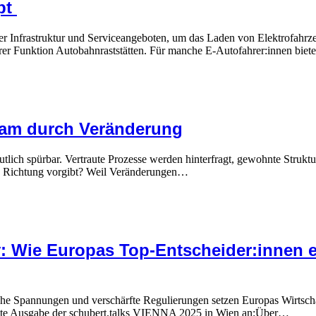
pt
r Infrastruktur und Serviceangeboten, um das Laden von Elektrofahrzeu
hrer Funktion Autobahnraststätten. Für manche E-Autofahrer:innen bie
sam durch Veränderung
utlich spürbar. Vertraute Prozesse werden hinterfragt, gewohnte Struktu
die Richtung vorgibt? Weil Veränderungen…
: Wie Europas Top-Entscheider:innen e
che Spannungen und verschärfte Regulierungen setzen Europas Wirtschaf
siebte Ausgabe der schubert.talks VIENNA 2025 in Wien an:Über…