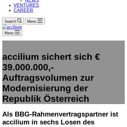
NEWS
VENTURES
CAREER
Search
Menu
Menu
accilium sichert sich €
39.000.000,-
Auftragsvolumen zur
Modernisierung der
Republik Österreich
Als BBG-Rahmenvertragspartner ist
accilium in sechs Losen des