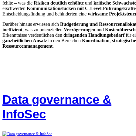
fehlte – was die
Risiken deutlich erhöhte
und
kritische Schwachste
erschwerten
Kommunikationslücken mit C-Level-Führungskräfte
Entscheidungsfindung und behinderten eine
wirksame Projektsteue
Darüber hinaus erwiesen sich
Budgetierung und Ressourcenalloka
ineffizient
, was zu potenziellen
Verzögerungen
und
Kostenübersch
Erkenntnisse verdeutlichen den
dringenden Handlungsbedarf
für e
ganzheitlichen Ansatz
in den Bereichen
Koordination
,
strategisch
Ressourcenmanagement
.
Data governance &
InfoSec