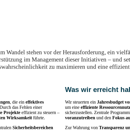
Wandel stehen vor der Herausforderung, ein vielfä
rstützung im Management dieser Initiativen – und setz
swahrscheinlichkeit zu maximieren und eine effiziente
Was wir erreicht h
ungen
, die ein
effektives
Wir steuerten ein
Jahresbudget vo
Durch das Fehlen einer
um eine
effiziente Ressourcennut
le Projekte
effizient zu steuern –
sicherzustellen. Zentrale Programm
ten Wirksamkeit
führte.
voranzutreiben
und den
Fokus au
ntralen
Sicherheitsbereichen
Zur Wahrung von
Transparenz un