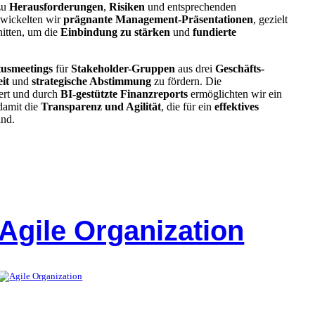
zu
Herausforderungen
,
Risiken
und entsprechenden
ntwickelten wir
prägnante Management-Präsentationen
, gezielt
itten, um die
Einbindung zu stärken
und
fundierte
tusmeetings
für
Stakeholder-Gruppen
aus drei
Geschäfts-
it
und
strategische Abstimmung
zu fördern. Die
ert und durch
BI-gestützte Finanzreports
ermöglichten wir ein
damit die
Transparenz und Agilität
, die für ein
effektives
ind.
Agile Organization