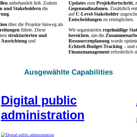
llen
unbehandelt ließ. Zudem
Updates
zum
Projektfortschritt
, 
n und Stakeholdern
die
Gegenmaßnahmen
. Zusätzlich e
rung
.
auf
C-Level-Stakeholder
zugeschn
Entscheidungen
zu ermöglichen.
tion
über die Projekte hinweg als
reitungen
führte. Diese
Wir organisierten
regelmäßige Sta
inen
strukturierten und
bereichen
, um die
Zusammenarbe
e Ausrichtung
und
Ressourcenplanung
wurde optimi
Echtzeit-Budget-Tracking
– und 
Finanzmanagement
erforderlich s
Ausgewählte Capabilities
Digital public
administration