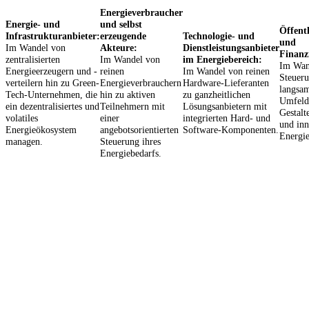
Energieverbraucher
Energie- und
und selbst
Öffent
Infrastrukturanbieter:
erzeugende
Technologie- und
und
Im Wandel von
Akteure:
Dienstleistungsanbieter
Finanz
zentralisierten
Im Wandel von
im Energiebereich:
Im Wan
Energieerzeugern und -
reinen
Im Wandel von reinen
Steueru
verteilern hin zu Green-
Energieverbrauchern
Hardware-Lieferanten
langsam
Tech-Unternehmen, die
hin zu aktiven
zu ganzheitlichen
Umfelds
ein dezentralisiertes und
Teilnehmern mit
Lösungsanbietern mit
Gestalt
volatiles
einer
integrierten Hard- und
und inn
Energieökosystem
angebotsorientierten
Software-Komponenten.
Energi
managen.
Steuerung ihres
Energiebedarfs.
Die Rolle von Wasserstoff im
Energieökosystem: Eine ganzheitliche
Betrachtung seiner Potenziale und